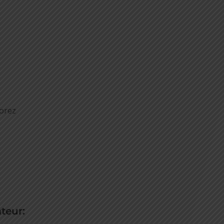
orez
teur: