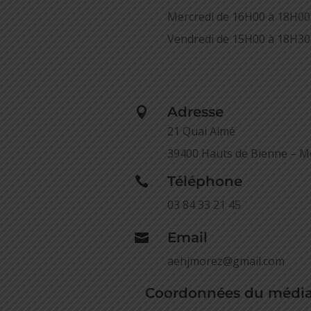
Mercredi de 16H00 à 18H00
Vendredi de 15H00 à 18H30
Adresse

21 Quai Aimé
39400 Hauts de Bienne – M
Téléphone

03 84 33 21 45
Email

aehjmorez@gmail.com
Coordonnées du média